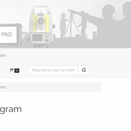
nten
Zoeken
0
gram
0gram