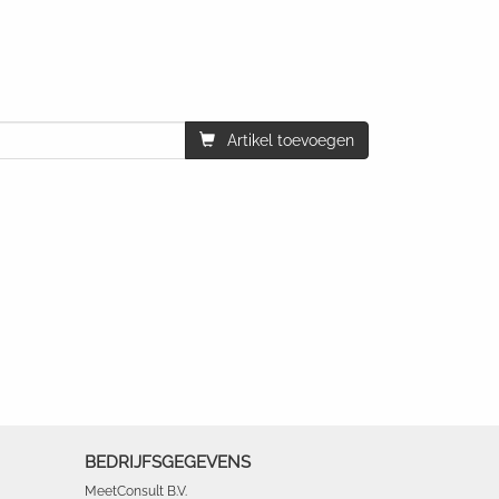
Artikel toevoegen
BEDRIJFSGEGEVENS
MeetConsult B.V.