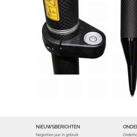
NIEUWSBERICHTEN
ONDE
Negentien jaar in gebruik
Onderho