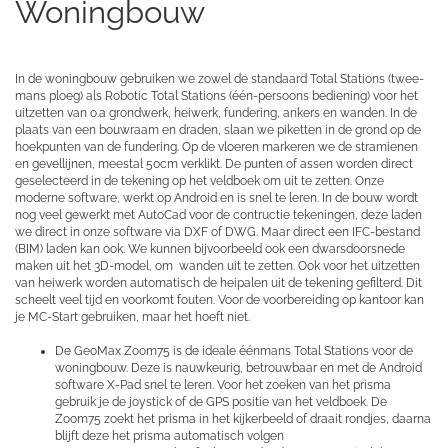
Woningbouw
In de woningbouw gebruiken we zowel de standaard Total Stations (twee-
mans ploeg) als Robotic Total Stations (één-persoons bediening) voor het
uitzetten van o.a grondwerk, heiwerk, fundering, ankers en wanden. In de
plaats van een bouwraam en draden, slaan we piketten in de grond op de
hoekpunten van de fundering. Op de vloeren markeren we de stramienen
en gevellijnen, meestal 50cm verklikt. De punten of assen worden direct
geselecteerd in de tekening op het veldboek om uit te zetten. Onze
moderne software, werkt op Android en is snel te leren. In de bouw wordt
nog veel gewerkt met AutoCad voor de contructie tekeningen, deze laden
we direct in onze software via DXF of DWG. Maar direct een IFC-bestand
(BIM) laden kan ook. We kunnen bijvoorbeeld ook een dwarsdoorsnede
maken uit het 3D-model, om wanden uit te zetten. Ook voor het uitzetten
van heiwerk worden automatisch de heipalen uit de tekening gefilterd. Dit
scheelt veel tijd en voorkomt fouten. Voor de voorbereiding op kantoor kan
je MC-Start gebruiken, maar het hoeft niet.
De GeoMax Zoom75 is de ideale éénmans Total Stations voor de
woningbouw. Deze is nauwkeurig, betrouwbaar en met de Android
software X-Pad snel te leren. Voor het zoeken van het prisma
gebruik je de joystick of de GPS positie van het veldboek. De
Zoom75 zoekt het prisma in het kijkerbeeld of draait rondjes, daarna
blijft deze het prisma automatisch volgen