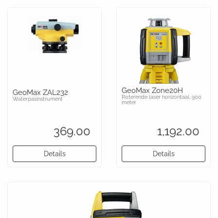
GeoMax Zone20H
GeoMax ZAL232
Roterende laser horizontaal, 900
Waterpasinstrument
meter
369.00
1,192.00
Details
Details