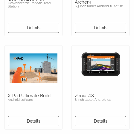
Archer4
Geavanceerde Robotic Total
6,3 inch tablet Android 16 tot 18
Station
Details
Details
X-Pad Ultimate Build
Zenius08
Android sofware
8 inch tablet Android 14
Details
Details