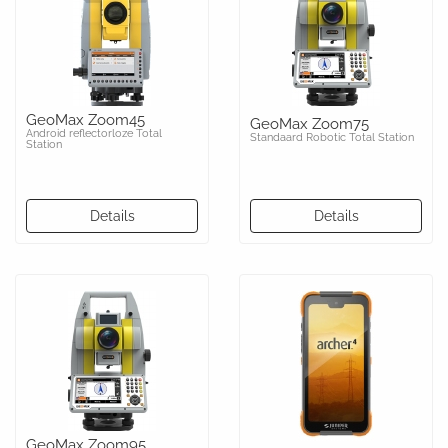
GeoMax Zoom45
GeoMax Zoom75
Android reflectorloze Total
Standaard Robotic Total Station
Station
Details
Details
GeoMax Zoom95