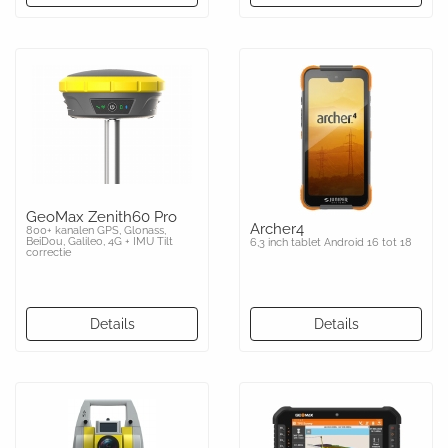
GeoMax Zenith60 Pro
Archer4
800+ kanalen GPS, Glonass,
BeiDou, Galileo, 4G + IMU Tilt
6,3 inch tablet Android 16 tot 18
correctie
Details
Details