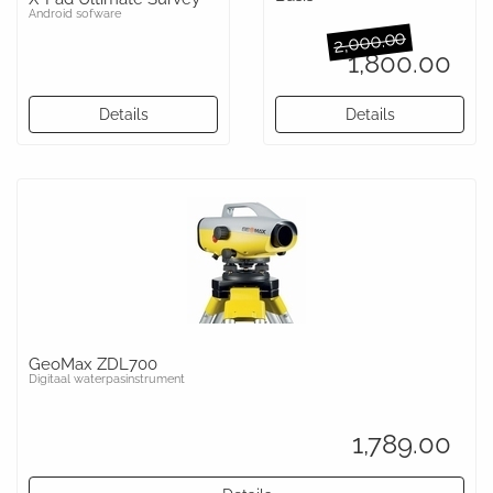
Android sofware
2,000.00
1,800.00
Details
Details
GeoMax ZDL700
Digitaal waterpasinstrument
1,789.00