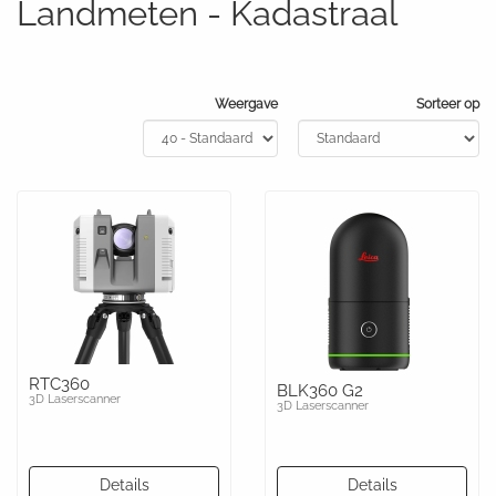
Landmeten - Kadastraal
Weergave
Sorteer op
RTC360
BLK360 G2
3D Laserscanner
3D Laserscanner
Details
Details