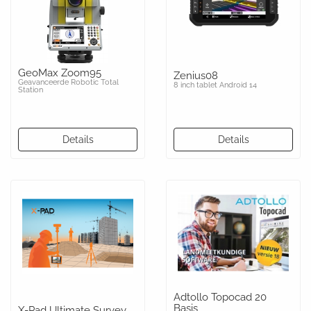
GeoMax Zoom95
Zenius08
Geavanceerde Robotic Total
8 inch tablet Android 14
Station
Details
Details
Adtollo Topocad 20
Basis
X-Pad Ultimate Survey