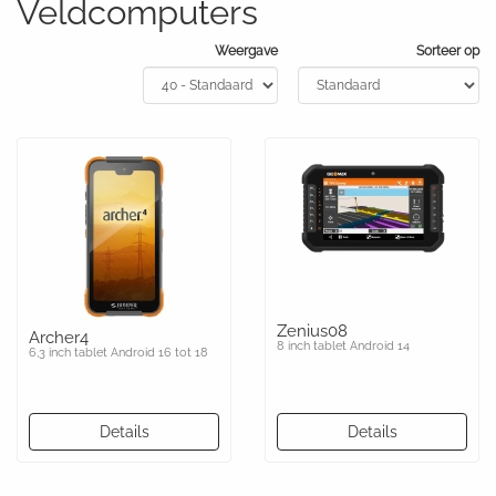
Veldcomputers
Weergave
Sorteer op
Zenius08
Archer4
8 inch tablet Android 14
6,3 inch tablet Android 16 tot 18
Details
Details