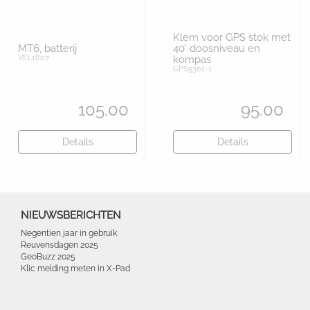
Klem voor GPS stok met
MT6, batterij
40' doosniveau en
VEL1807
kompas
GPS5301-1
105.00
95.00
Details
Details
NIEUWSBERICHTEN
Negentien jaar in gebruik
Reuvensdagen 2025
GeoBuzz 2025
Klic melding meten in X-Pad