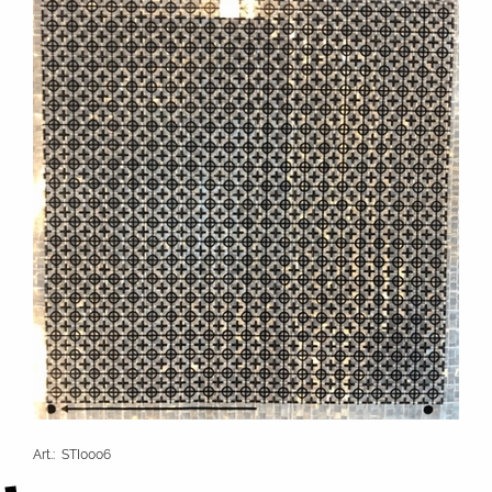
Art.
:
STI0006