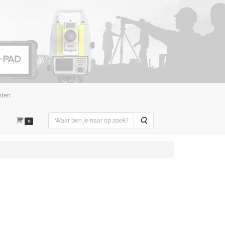
nten
Zoeken
0