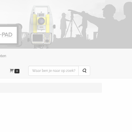
nten
Zoeken
0