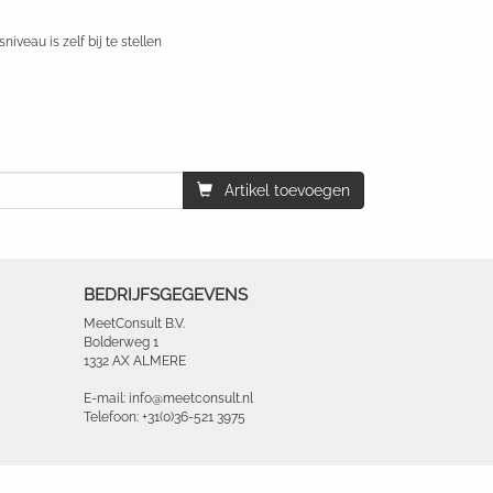
niveau is zelf bij te stellen
Artikel toevoegen
BEDRIJFSGEGEVENS
MeetConsult B.V.
Bolderweg 1
1332 AX ALMERE
E-mail: info@meetconsult.nl
Telefoon: +31(0)36-521 3975