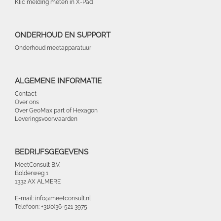
Klic melding meten in X-Pad
ONDERHOUD EN SUPPORT
Onderhoud meetapparatuur
ALGEMENE INFORMATIE
Contact
Over ons
Over GeoMax part of Hexagon
Leveringsvoorwaarden
BEDRIJFSGEGEVENS
MeetConsult B.V.
Bolderweg 1
1332 AX ALMERE
E-mail: info@meetconsult.nl
Telefoon: +31(0)36-521 3975