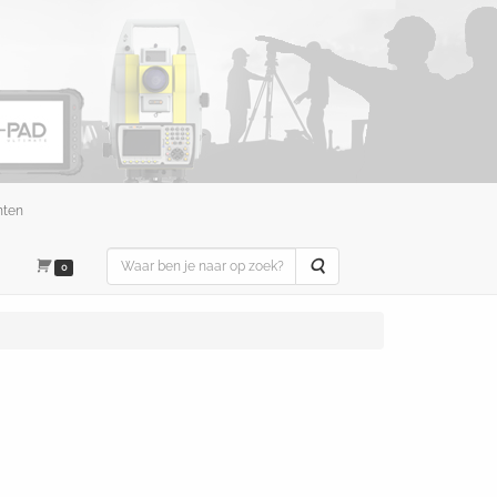
nten
Zoeken
0