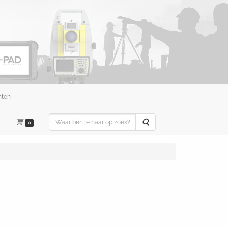
nten
Zoeken
0