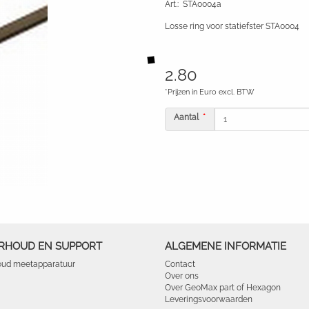
Art.
:
STA0004a
Losse ring voor statiefster STA0004
2.80
*Prijzen in Euro excl. BTW
Aantal
RHOUD EN SUPPORT
ALGEMENE INFORMATIE
ud meetapparatuur
Contact
Over ons
Over GeoMax part of Hexagon
Leveringsvoorwaarden