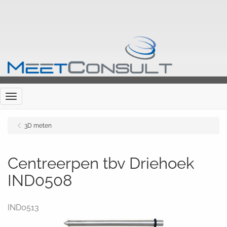
Menu
3D meten
Centreerpen tbv Driehoek
IND0508
IND0513