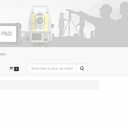
nten
Zoeken
0