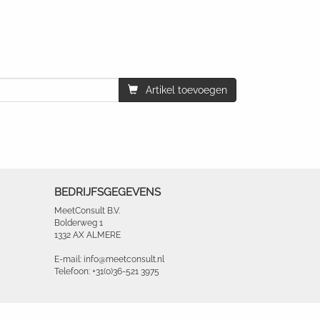
Artikel toevoegen
BEDRIJFSGEGEVENS
MeetConsult B.V.
Bolderweg 1
1332 AX ALMERE
E-mail: info@meetconsult.nl
Telefoon: +31(0)36-521 3975