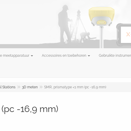
e meetapparatuur
Accessoires en toebehoren
Gebruikte instrume
l Stations
3D meten
SMR, prismatype <1 mm (pc -16,9 mm)
(pc -16,9 mm)