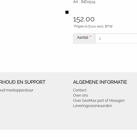
Art.
:
IND0514
152.00
*Prijzen in Euro excl. BTW
Aantal
RHOUD EN SUPPORT
ALGEMENE INFORMATIE
ud meetapparatuur
Contact
Over ons
Over GeoMax part of Hexagon
Leveringsvoorwaarden