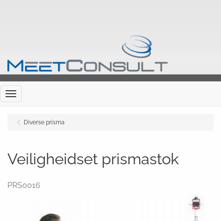
Menu
Diverse prisma
Veiligheidset prismastok
PRS0016