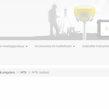
e meetapparatuur
Accessoires en toebehoren
Gebruikte instrume
dcomputers
MT6
MT6, batterij