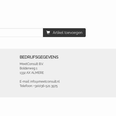
Artikel toevoegen
BEDRIJFSGEGEVENS
MeetConsult B.V.
Bolderweg 1
1332 AX ALMERE
E-mail: info@meetconsult.nl
Telefoon: +31(0)36-521 3975