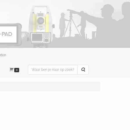
nten
Zoeken
0