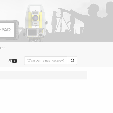
nten
Zoeken
0