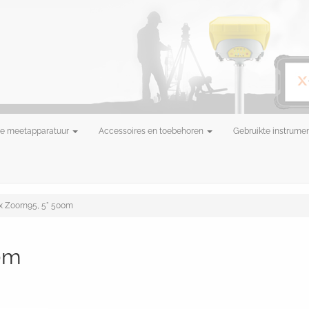
e meetapparatuur
Accessoires en toebehoren
Gebruikte instrume
 Zoom95, 5" 500m
0m