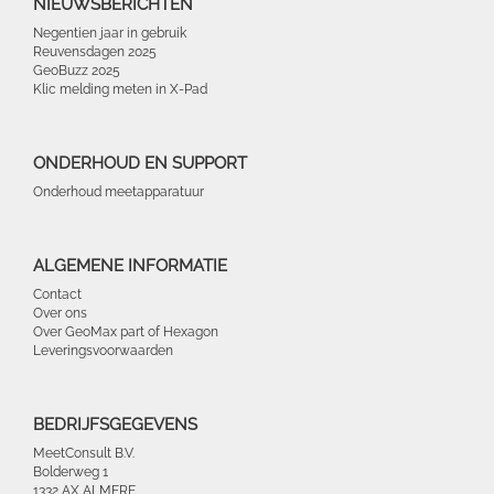
NIEUWSBERICHTEN
Negentien jaar in gebruik
Reuvensdagen 2025
GeoBuzz 2025
Klic melding meten in X-Pad
ONDERHOUD EN SUPPORT
Onderhoud meetapparatuur
ALGEMENE INFORMATIE
Contact
Over ons
Over GeoMax part of Hexagon
Leveringsvoorwaarden
BEDRIJFSGEGEVENS
MeetConsult B.V.
Bolderweg 1
1332 AX ALMERE