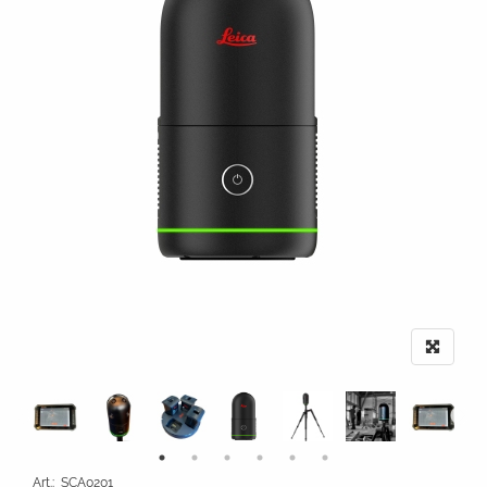
Art.
:
SCA0201