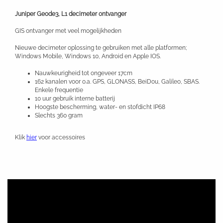
Juniper Geode3, L1 decimeter ontvanger
GIS ontvanger met veel mogelijkheden
Nieuwe decimeter oplossing te gebruiken met alle platformen;
Windows Mobile, Windows 10, Android en Apple IOS.
Nauwkeurigheid tot ongeveer 17cm
162 kanalen voor o.a. GPS, GLONASS, BeiDou, Galileo, SBAS.
Enkele frequentie
10 uur gebruik interne batterij
Hoogste bescherming, water- en stofdicht IP68
Slechts 360 gram
Klik
hier
voor accessoires