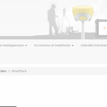
e meetapparatuur
Accessoires en toebehoren
Gebruikte instrume
ckers
SmartTrack