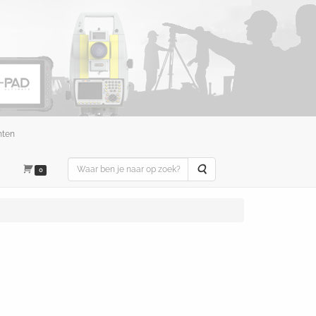
nten
Zoeken
0