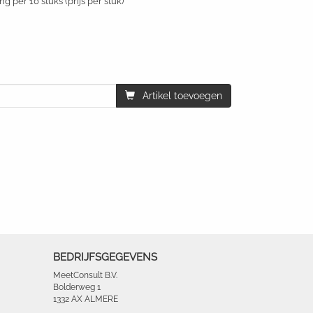
g per 10 stuks (prijs per stuk)
Artikel toevoegen
BEDRIJFSGEGEVENS
MeetConsult B.V.
Bolderweg 1
1332 AX ALMERE