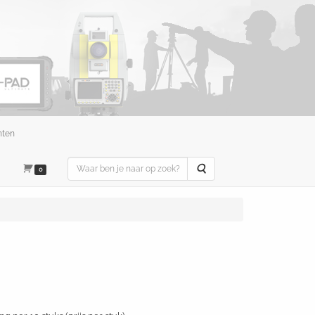
nten
Zoeken
0