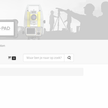
nten
Zoeken
0