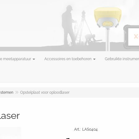
e meetapparatuur
Accessoires en toebehoren
Gebruikte instrume
ystemen
Opstelplaat voor oploodlaser
laser
Art.
:
LAS0404