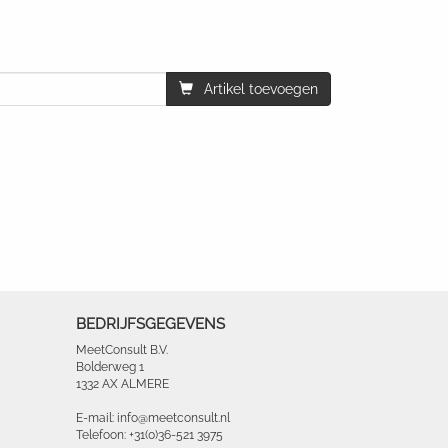
Artikel toevoegen
BEDRIJFSGEGEVENS
MeetConsult B.V.
Bolderweg 1
1332 AX ALMERE
E-mail: info@meetconsult.nl
Telefoon: +31(0)36-521 3975