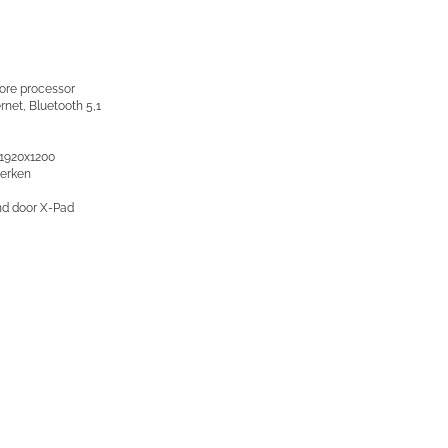
re processor
net, Bluetooth 5,1
 1920x1200
werken
nd door X-Pad