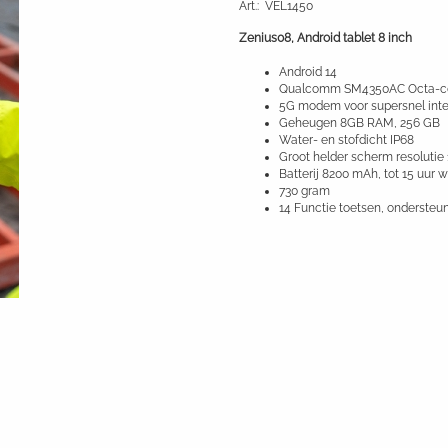
Art.
:
VEL1450
Zenius08, Android tablet 8 inch
Android 14
Qualcomm SM4350AC Octa-co
5G modem voor supersnel inter
Geheugen 8GB RAM, 256 GB
Water- en stofdicht IP68
Groot helder scherm resolutie
Batterij 8200 mAh, tot 15 uur 
730 gram
14 Functie toetsen, ondersteu