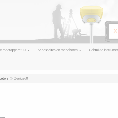
e meetapparatuur
Accessoires en toebehoren
Gebruikte instrume
uters
Zenius08