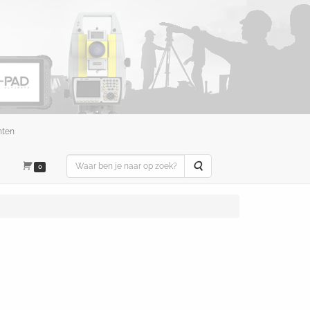
nten
Zoeken
0