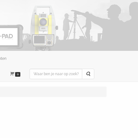
nten
Zoeken
0