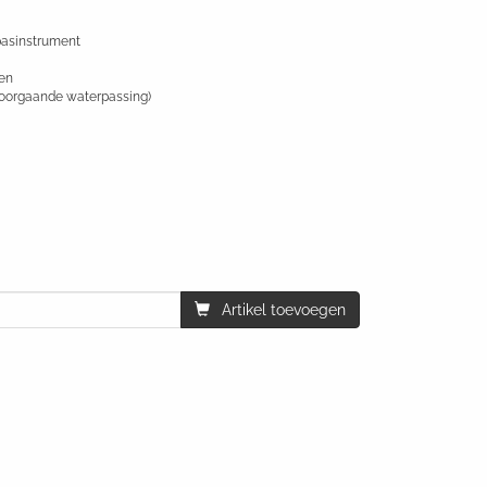
pasinstrument
ten
oorgaande waterpassing)
Artikel toevoegen