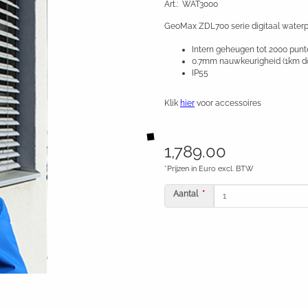
Art.
:
WAT3000
GeoMax ZDL700 serie digitaal water
Intern geheugen tot 2000 pun
0.7mm nauwkeurigheid (1km d
IP55
Klik
hier
voor accessoires
1,789.00
*Prijzen in Euro excl. BTW
Aantal