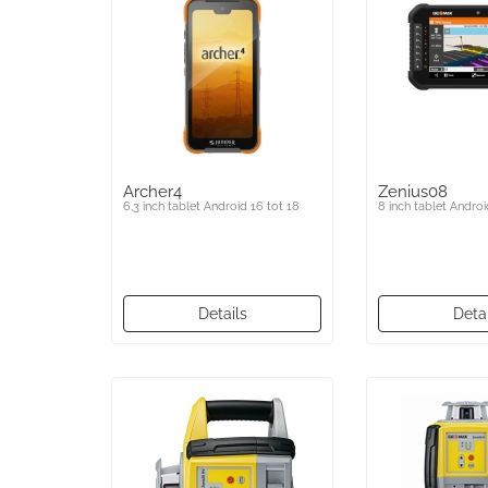
Archer4
Zenius08
6,3 inch tablet Android 16 tot 18
8 inch tablet Androi
Details
Detai