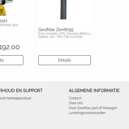
20H
izontaal, 900
GeoMax Zenith55
600+ kanalen GPS, Glonass, BeiDou,
Galileo, 4G + IMU Tilt correctie
,192.00
ls
Details
RHOUD EN SUPPORT
ALGEMENE INFORMATIE
ud meetapparatuur
Contact
Over ons
Over GeoMax part of Hexagon
Leveringsvoorwaarden